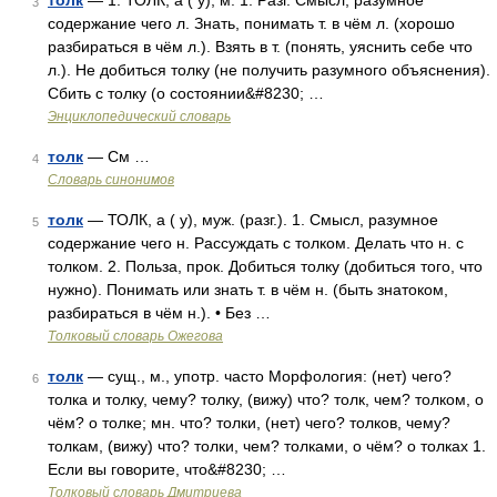
толк
— 1. ТОЛК, а ( у); м. 1. Разг. Смысл, разумное
3
содержание чего л. Знать, понимать т. в чём л. (хорошо
разбираться в чём л.). Взять в т. (понять, уяснить себе что
л.). Не добиться толку (не получить разумного объяснения).
Сбить с толку (о состоянии&#8230; …
Энциклопедический словарь
толк
— См …
4
Словарь синонимов
толк
— ТОЛК, а ( у), муж. (разг.). 1. Смысл, разумное
5
содержание чего н. Рассуждать с толком. Делать что н. с
толком. 2. Польза, прок. Добиться толку (добиться того, что
нужно). Понимать или знать т. в чём н. (быть знатоком,
разбираться в чём н.). • Без …
Толковый словарь Ожегова
толк
— сущ., м., употр. часто Морфология: (нет) чего?
6
толка и толку, чему? толку, (вижу) что? толк, чем? толком, о
чём? о толке; мн. что? толки, (нет) чего? толков, чему?
толкам, (вижу) что? толки, чем? толками, о чём? о толках 1.
Если вы говорите, что&#8230; …
Толковый словарь Дмитриева