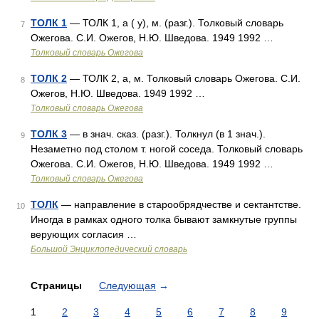
ТОЛК 1
— ТОЛК 1, а ( у), м. (разг.). Толковый словарь
7
Ожегова. С.И. Ожегов, Н.Ю. Шведова. 1949 1992 …
Толковый словарь Ожегова
ТОЛК 2
— ТОЛК 2, а, м. Толковый словарь Ожегова. С.И.
8
Ожегов, Н.Ю. Шведова. 1949 1992 …
Толковый словарь Ожегова
ТОЛК 3
— в знач. сказ. (разг.). Толкнул (в 1 знач.).
9
Незаметно под столом т. ногой соседа. Толковый словарь
Ожегова. С.И. Ожегов, Н.Ю. Шведова. 1949 1992 …
Толковый словарь Ожегова
ТОЛК
— направление в старообрядчестве и сектантстве.
10
Иногда в рамках одного толка бывают замкнутые группы
верующих согласия …
Большой Энциклопедический словарь
Страницы
Следующая
→
1
2
3
4
5
6
7
8
9